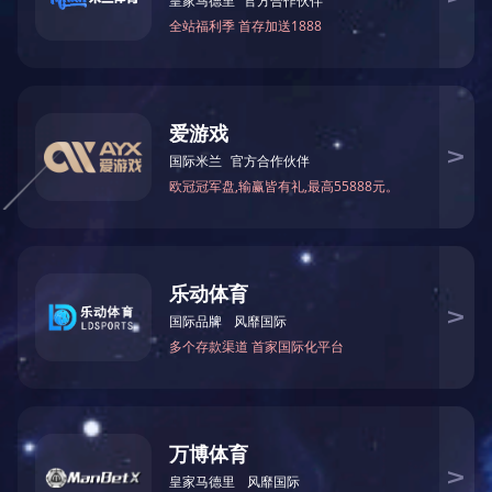
浏览量：1043
林业
突发公共事件预警
理，建立和完善预
环境
DMGIS水利防
电力
浏览量：1315
水利防汛应急指挥产
旅游
DMGIS矿井安
其他
浏览量：757
矿井安全监测与应
网站于一体，为安
kaiyun·开云（中国）官方
网站-kaiyun.com
在线客服
CONTACT US
DMGIS化工区
浏览量：633
长沙公司：
化学工业区综合信
服务热线
地址：长沙市天心区长沙天心软件产