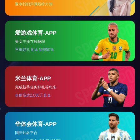
DMGIS矿井安
浏览量：4190
1、系统组成 系统
站，分为八个子系统
DMGIS-GPS
浏览量：4731
车载GPS终端接受
器。GIS系统服
DMGIS人防应
浏览量：7219
人防应急指挥产品
有关人员提供详尽