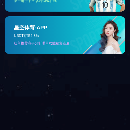
DMGIS森林火
浏览量：5961
森林火险应急指挥
的森林防火基础数
梦图kaiyun·开云（中国）官方网站
|
关于我们
|
手机：0512-66806280(赵)
地址：苏州市高新区科发路10
kaiyun·开云（中国）官方网
旅游交通气象系统
地灾应急