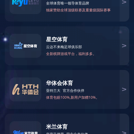
kaiyun·开云（中国）官方网站
您的位置：
kai
kaiyun·开云（中国）官方
kaiyun·开云（中国）官方网站-kaiyun.com
网站
湖南省地质灾害
kaiyun·开云（中国）官方网站
浏览量：40
2025年12月1
项目动态
承担建设的专项成
行业资讯
郴州市地质灾害
浏览量：37
2025年12月1
kaiyun·开云（中国）官方
收会圆满举行。我
网站-kaiyun.com
CONTACT US
安化县地质灾害
长沙公司：