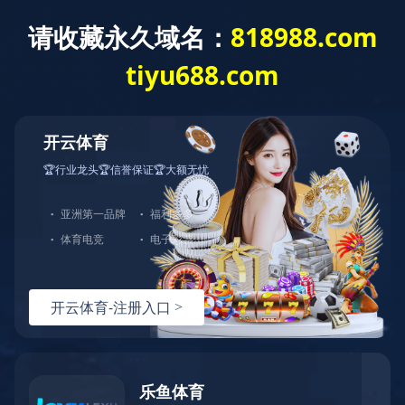
kaiyun·开云（中国）官方网站
欢迎访问kaiyun·开云（中国）官方网站-kaiyun.com 官方网站！
专业GIS(地理
提供地理信息平台、智慧气
梦图kaiyun·开云（中国）官方网站
关于我们
产品服务
经典案例
行业应用