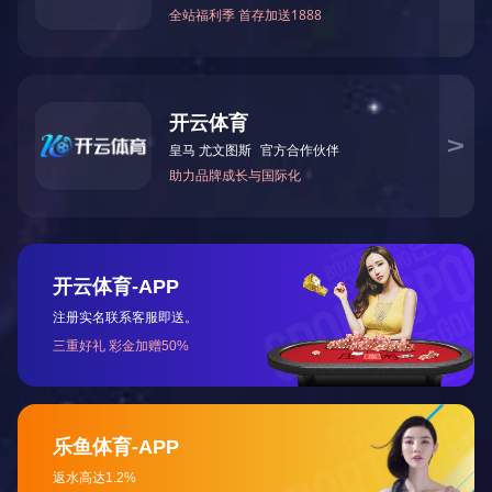
6月12日，我司
全省水、风、光、
海岸带地质调查
浏览量：314
现代科技飞速发展
带地质调查数据集
基于气象大数据
浏览量：396
2022年1月21
行项目验收。专家
湖南省地质灾害
浏览量：389
2022年1月21