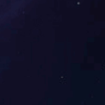
公司成功中标微
浏览量：778
2017年9月，我
市气象局被评为“
广西县级综合气
浏览量：895
2017年6月2
台、减灾所、应急
公司成功中标湖
浏览量：1246
2017年5月24
系统建设”项目。 