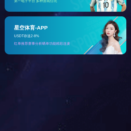
“玉林市生态环
浏览量：564
2019年7月1
认为，软件满足了
金华市气象局山
浏览量：685
2018年4月1
公司项目负责人田
金华市气象局山
浏览量：436
2018年4月1
收。 该项目负责