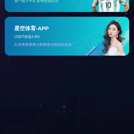
在此项目中
级地质灾害风险
实现了预警信息
项目顺利通
领域提供整体解
品与服务，助力
分享到：
上一篇：
湖南省地质