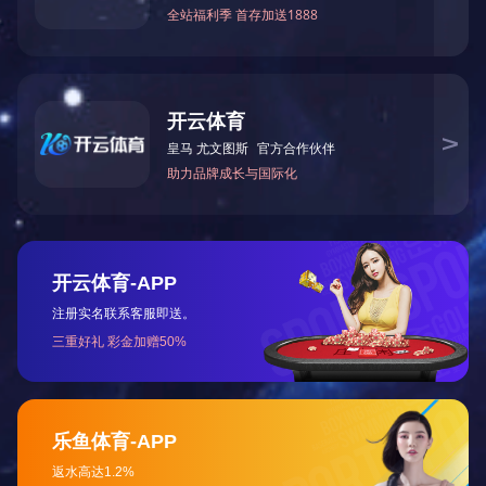
在线客服
验收专家组
本项目完成
服务热线
点）、地质灾害
灾警报模型的研
数据，建立了稳
微信咨询
了五项制度文件
害
“递进式”预
本项目成果
返回顶部
全省市县两级体
应用。