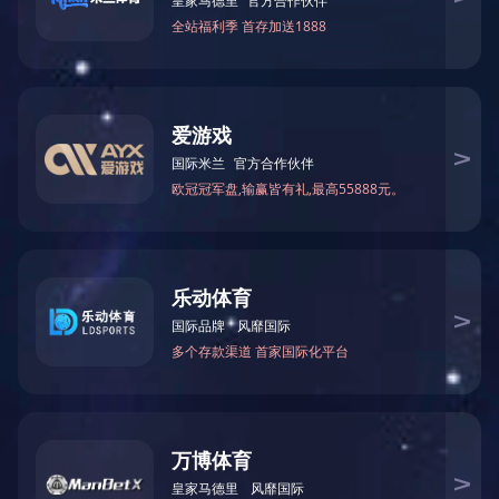
浏览量：58
林业
本系统平台集视窗
一体，充分融合和
环境
DMGIS人防指
电力
浏览量：52
人防指挥自动化系
旅游
域的复杂的系统工
其他
DMGIS烟草信
浏览量：75
DMGIS烟草信
kaiyun·开云（中国）官方
域的复杂的系统工程
网站-kaiyun.com
CONTACT US
DMGIS自然资
长沙公司：
浏览量：46
地址：长沙市天心区长沙天心软件产