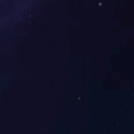
DMGIS地质灾
浏览量：121
本平台用于地质灾
统。 一、现场应
DMGIS地质灾
浏览量：165
地质灾害综合防治
勘查、防治和覆盖
DMGIS气象装
浏览量：50
本平台建设需要在
网络技术、数据分