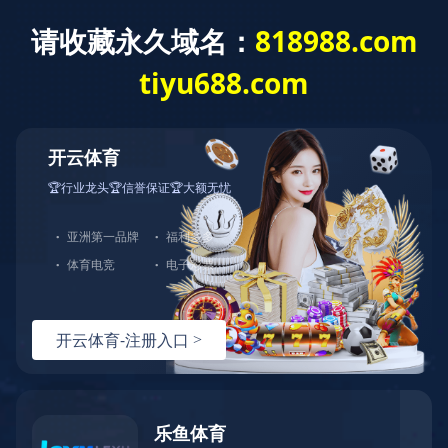
kaiyun·开云（中国）官方网站
欢迎访问kaiyun·开云（中国）官方网站-kaiyun.com 官方网站！
专业GIS(地理
提供地理信息平台、智慧气
梦图kaiyun·开云（中国）官方网站
关于我们
产品服务
经典案例
行业应用