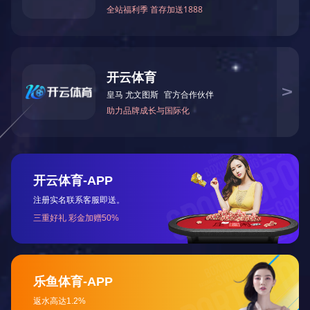
本平台基于自然资
业园B座803-804
化情况；建设调查
电话：0731-81671998
DMGIS自然灾
苏州公司：
浏览量：37
地址：苏州市高新区科发路101号致
根据《国务院第一
远国际商务大厦南楼503室
害综合风险基础数
电话：0512-66806280
DMGIS智慧水
网址：qianxihlw.com
浏览量：237
本平台立足“智慧
邮箱：dmgis@163.com
方针，综合运用物
DMGIS智慧水
浏览量：116
本平台立足于扎根