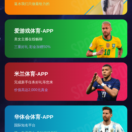
统（GIS）技术
DMGIS湖南省
浏览量：1139
邵阳电力GIS信
等专业属性，增强数
DMGIS湖南省
浏览量：891
湖南省山洪中小河
制作精细化山洪地
DMGIS广东省
浏览量：712
韶关市城市内涝灾
同降雨过程中雨水