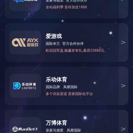
浏览量：136
地址：长沙市天心区长沙天心软件产
浙江省金华市城市
业园B座803-804
源，实现数据即时
电话：0731-81671998
DMGIS云南
苏州公司：
浏览量：68
地址：苏州市高新区科发路101号致
云南省临沧市耿马
远国际商务大厦南楼503室
的专业级技术服务
电话：0512-66806280
DMGIS四川省
网址：qianxihlw.com
浏览量：137
邮箱：dmgis@163.com
四川省成都市森林
森林植被数据、卫
DMGIS湖南省
浏览量：412