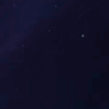
方案的制作与维护。存储由各专业系统的模拟、评价和虚拟现实所产生的
动管理功能。囊括应急项目管理、重大活动管理、应急会议管理、学习
、分析
据结合GIS空间分析功能，预测疫情的发生、分析疫情发展、实现处置决
控。基于上报的疫情数据对传染个体的活动进行实时监控，对可能影响
、流行或危害的分布状态及危险因素予以监控。