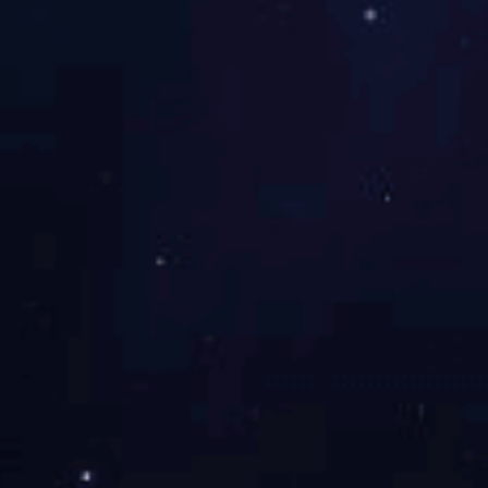
2）会商决策管
音、文字、数字