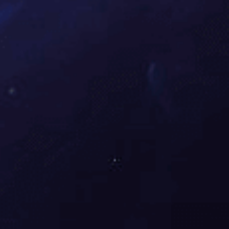
微信咨询
和相应的属性数据。
返回顶部
统进行上报，当灾情发生变化或被消除后，将实时更新灾情信