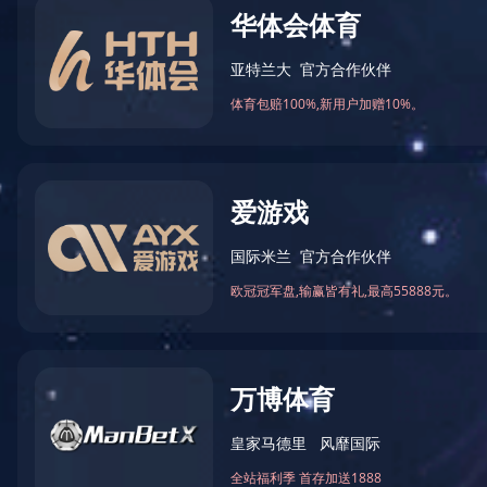
您的位置：
行业应用
气象
地灾
卫生防疫应
应急
水利