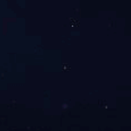
疫情信息、事件信息、综合信息等各类会商信息，同时支持声