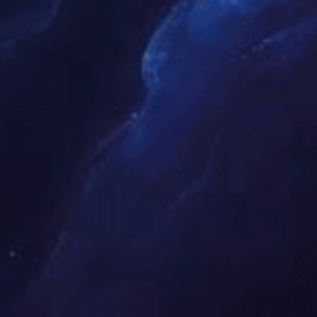
据维护。以地理信息空间数据库和数据仓库的方式统一管理地理空间数据
报与更新。卫生部各下属单位获得灾情信息后，将所掌握的信息通过该系