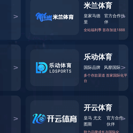
指挥平台
2
据管、决策支持、分析、综合查询、安全防护等模块。