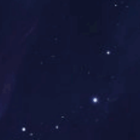
管理
与自然环境背景数据库、全国公共卫生危险因素数据库、全国传染病疫
进行采集、维护和管理等功能。
管理。采集图像信息、图形信息、统计信息、遥测信息、调查与监测信