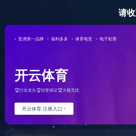
kaiyun·开云（中国）官方网站
欢迎访问kaiyun·开云（中国）官方网站-kaiyun.com 官方网站
专业GIS(地
提供地理信息平台、智
梦图kaiyun·开云（中国）官方网站
kaiyun·开云（中国）官方网站