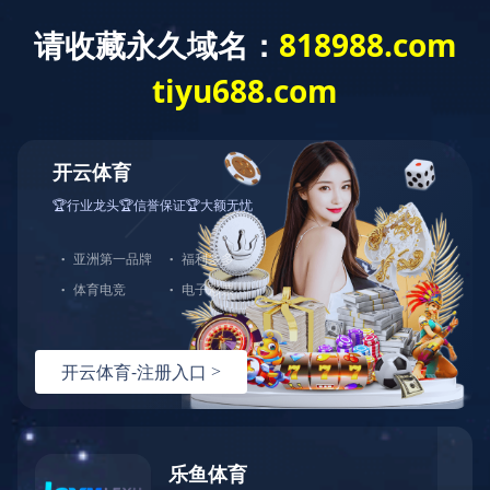
kaiyun·开云（中国）官方网站
欢迎访问kaiyun·开云（中国）官方网站-kaiyun.com 官方网站！
专业GIS(地理
提供地理信息平台、智慧气
梦图kaiyun·开云（中国）官方网站
关于我们
产品服务
经典案例
行业应用