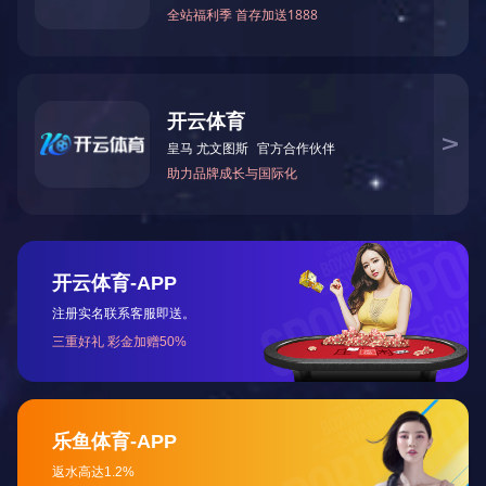
业园B座803-804
电话：0731-81671998
苏州公司：
1. 概述
地址：苏州市高新区科发路101号致
山洪灾害监测预警平
远国际商务大厦南楼503室
决方案。该平台引入
电话：0512-66806280
析，从而提高山洪灾
网址：qianxihlw.com
2. 产品特点
邮箱：dmgis@163.com
操作简捷：可采用鼠
信息显示：系统可以
数据分析：系统提供
等值线图：通过等值
多方位展示：结合G