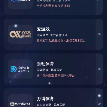
林业
环境
电力
旅游
其他
kaiyun·开云（中国）官方
网站-kaiyun.com
CONTACT US
长沙公司：
地址：长沙市天心区长沙天心软件产