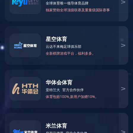
kaiyun·开云（中国）官方网站
您的位置：
kai
行业应用
kaiyun·开云（中国）官方网站-kaiyun.com
气象
地灾
我国主要处于东亚季
性破坏，而且对人民
应急
一。
水利
农业