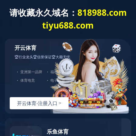
kaiyun·开云（中国）官方网站
欢迎访问kaiyun·开云（中国）官方网站-kaiyun.com 官方网站！
专业GIS(地理
提供地理信息平台、智慧气
梦图kaiyun·开云（中国）官方网站
关于我们
产品服务
经典案例
行业应用