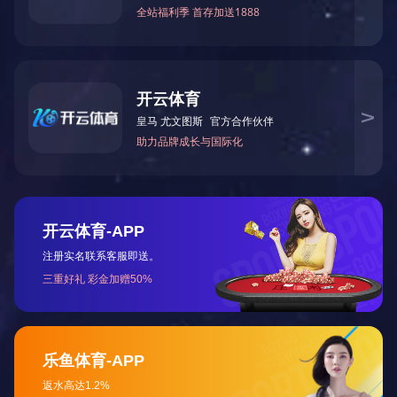
业园B座803-804
电话：0731-81671998
苏州公司：
地址：苏州市高新区科发路101号致
远国际商务大厦南楼503室
电话：0512-66806280
网址：qianxihlw.com
2、水质监测数据
邮箱：dmgis@163.com
系统采用了地图选择
查询，都可以在另一