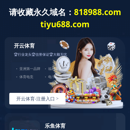
kaiyun·开云（中国）官方网站
欢迎访问kaiyun·开云（中国）官方网站-kaiyun.com 官方网站！
专业GIS(地理
提供地理信息平台、智慧气
梦图kaiyun·开云（中国）官方网站
关于我们
产品服务
经典案例
行业应用