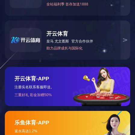
其中，数据资
服务围绕数据接口
息、监测预警、项
和成果；数据门户