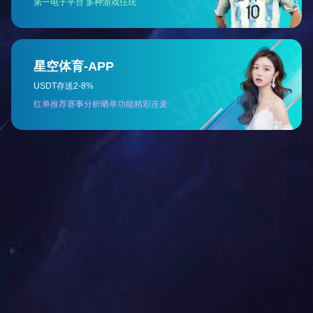
在线客服
服务热线
微信咨询
返回顶部